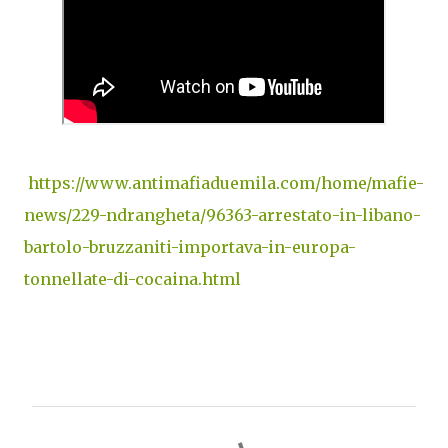
https://www.antimafiaduemila.com/home/mafie-
news/229-ndrangheta/96363-arrestato-in-libano-
bartolo-bruzzaniti-importava-in-europa-
tonnellate-di-cocaina.html
C