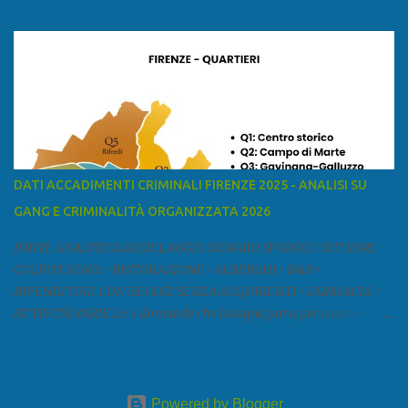
ed è la sesta provincia toscana per superficie. Confina a ovest con il
mar Ligure, a nord - ovest con la provincia di Massa e Carrara, a
nord con l'Emilia-Romagna (province di Reggio Emilia e Modena),
a est con le province di Pistoia e di Firenze, a sud con la provincia di
Pisa. Si può suddividere la provincia in quattro zone: Ÿ la Piana di
Lucca Ÿ la Versilia Ÿ la Media Valle del Serchio Ÿ la Garfagnana
Fonte: wikipedia Presenze mafiose e criminali (principali) Le
presenze mafiose in provincia sono assai rilevanti. Si segnala che
nella relazione del 2001 della Commissione parlamentare
DATI ACCADIMENTI CRIMINALI FIRENZE 2025 - ANALISI SU
d’inchiesta sul fenomeno della mafia, si legge: “… ‘ndrangheta … a
GANG E CRIMINALITÀ ORGANIZZATA 2026
Livorno e Lucca agiscono i clan dei Fedele...” Dalla ricerc...
PARTE ANALITICA RICICLAGGIO DENARO SPORCO I SETTORI
COLPITI SONO: • RISTORAZIONE • ALBERGHI • B&B •
RIVENDITORI CON NEGOZI SENZA ACQUIRENTI • FARMACIA •
ATTIVITÀ VARIE Le 5 domande che bisogna porsi per capire e
comprendere se siamo di fronte ad un caso di riciclaggio sono: •
Chi è? Non bisogna vergognarsi o esser timidi se si vuol capire con
chi si ha a che fare. Se una persona magari è pure reticente. • Cosa
fa? Il mestiere scelto di chi dal nulla compare in un territorio può
Powered by Blogger