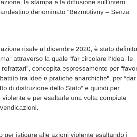
zione, la stampa e la diffusione sull’intero
o clandestino denominato “Bezmotivny – Senza
icazione risale al dicembre 2020, è stato definit
a” attraverso la quale “far circolare l’Idea, le
i refrattari”, concepita espressamente per “favor
ibattito tra idee e pratiche anarchiche”, per “dar
to di distruzione dello Stato” e quindi per
 violente e per esaltarle una volta compiute
ivendicazioni.
ato per istigare alle azioni violente esaltando i