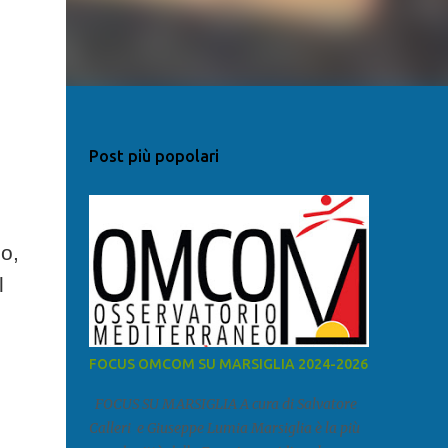
Post più popolari
mo,
l
i
FOCUS OMCOM SU MARSIGLIA 2024-2026
FOCUS SU MARSIGLIA A cura di Salvatore
Calleri e Giuseppe Lumia Marsiglia è la più