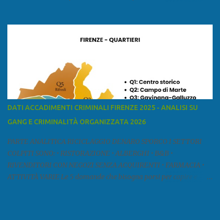
ed è la sesta provincia toscana per superficie. Confina a ovest con il
mar Ligure, a nord - ovest con la provincia di Massa e Carrara, a
nord con l'Emilia-Romagna (province di Reggio Emilia e Modena),
a est con le province di Pistoia e di Firenze, a sud con la provincia di
Pisa. Si può suddividere la provincia in quattro zone: Ÿ la Piana di
Lucca Ÿ la Versilia Ÿ la Media Valle del Serchio Ÿ la Garfagnana
Fonte: wikipedia Presenze mafiose e criminali (principali) Le
presenze mafiose in provincia sono assai rilevanti. Si segnala che
nella relazione del 2001 della Commissione parlamentare
DATI ACCADIMENTI CRIMINALI FIRENZE 2025 - ANALISI SU
d’inchiesta sul fenomeno della mafia, si legge: “… ‘ndrangheta … a
GANG E CRIMINALITÀ ORGANIZZATA 2026
Livorno e Lucca agiscono i clan dei Fedele...” Dalla ricerc...
PARTE ANALITICA RICICLAGGIO DENARO SPORCO I SETTORI
COLPITI SONO: • RISTORAZIONE • ALBERGHI • B&B •
RIVENDITORI CON NEGOZI SENZA ACQUIRENTI • FARMACIA •
ATTIVITÀ VARIE Le 5 domande che bisogna porsi per capire e
comprendere se siamo di fronte ad un caso di riciclaggio sono: •
Chi è? Non bisogna vergognarsi o esser timidi se si vuol capire con
chi si ha a che fare. Se una persona magari è pure reticente. • Cosa