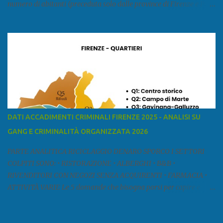
numero di abitanti (preceduta solo dalle province di Firenze e Pisa)
ed è la sesta provincia toscana per superficie. Confina a ovest con il
mar Ligure, a nord - ovest con la provincia di Massa e Carrara, a
nord con l'Emilia-Romagna (province di Reggio Emilia e Modena),
a est con le province di Pistoia e di Firenze, a sud con la provincia di
Pisa. Si può suddividere la provincia in quattro zone: Ÿ la Piana di
Lucca Ÿ la Versilia Ÿ la Media Valle del Serchio Ÿ la Garfagnana
Fonte: wikipedia Presenze mafiose e criminali (principali) Le
presenze mafiose in provincia sono assai rilevanti. Si segnala che
nella relazione del 2001 della Commissione parlamentare
DATI ACCADIMENTI CRIMINALI FIRENZE 2025 - ANALISI SU
d’inchiesta sul fenomeno della mafia, si legge: “… ‘ndrangheta … a
GANG E CRIMINALITÀ ORGANIZZATA 2026
Livorno e Lucca agiscono i clan dei Fedele...” Dalla ricerc...
PARTE ANALITICA RICICLAGGIO DENARO SPORCO I SETTORI
COLPITI SONO: • RISTORAZIONE • ALBERGHI • B&B •
RIVENDITORI CON NEGOZI SENZA ACQUIRENTI • FARMACIA •
ATTIVITÀ VARIE Le 5 domande che bisogna porsi per capire e
comprendere se siamo di fronte ad un caso di riciclaggio sono: •
Chi è? Non bisogna vergognarsi o esser timidi se si vuol capire con