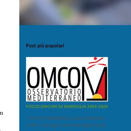
Post più popolari
FOCUS OMCOM SU MARSIGLIA 2024-2026
an
FOCUS SU MARSIGLIA A cura di Salvatore
Calleri e Giuseppe Lumia Marsiglia è la più