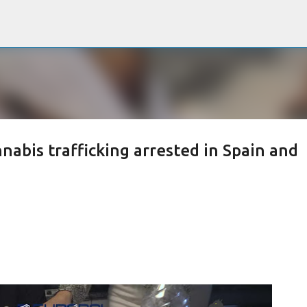
Passa ai contenuti principali
nnabis trafficking arrested in Spain and