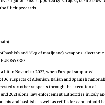
investigation, also supported by Eurojust, dealt a blow t
he illicit proceeds.
pain)
 of hashish and 33kg of marijuana), weapons, electronic
 EUR 845 000
 a hit in November 2022, when Europol supported a
of 36 suspects of Albanian, Italian and Spanish national
rrested six other suspects through the execution of
and 2021 alone, law enforcement authorities in Italy an
nabis and hashish, as well as refills for cannabinoid-b