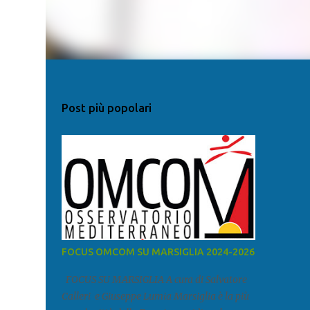
Post più popolari
FOCUS OMCOM SU MARSIGLIA 2024-2026
FOCUS SU MARSIGLIA A cura di Salvatore
Calleri e Giuseppe Lumia Marsiglia è la più