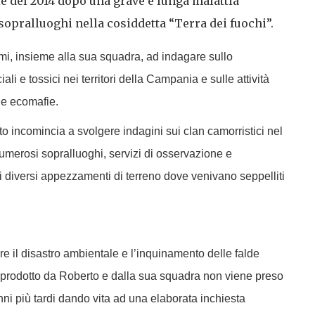
le del 2014 dopo una grave e lunga malattia
 sopralluoghi nella cosiddetta “Terra dei fuochi”.
rimi, insieme alla sua squadra, ad indagare sullo
iali e tossici nei territori della Campania e sulle attività
lle ecomafie.
 incomincia a svolgere indagini sui clan camorristici nel
 numerosi sopralluoghi, servizi di osservazione e
 diversi appezzamenti di terreno dove venivano seppelliti
re il disastro ambientale e l’inquinamento delle falde
r prodotto da Roberto e dalla sua squadra non viene preso
nni più tardi dando vita ad una elaborata inchiesta