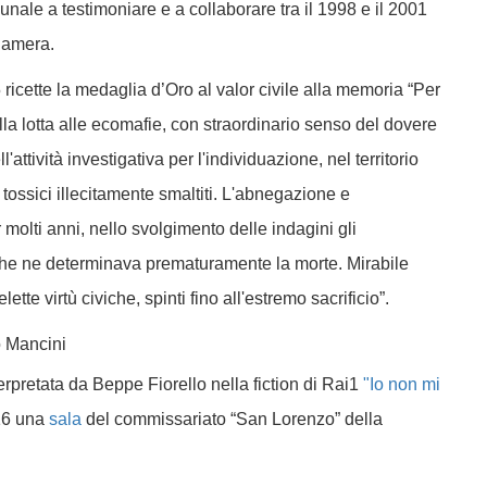
bunale a testimoniare e a collaborare tra il 1998 e il 2001
Camera.
icette la medaglia d’Oro al valor civile alla memoria “Per
ella lotta alle ecomafie, con straordinario senso del dovere
attività investigativa per l'individuazione, nel territorio
i tossici illecitamente smaltiti. L'abnegazione e
molti anni, nello svolgimento delle indagini gli
he ne determinava prematuramente la morte. Mirabile
lette virtù civiche, spinti fino all'estremo sacrificio”.
terpretata da Beppe Fiorello nella fiction di Rai1
"Io non mi
016 una
sala
del commissariato “San Lorenzo” della