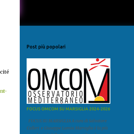
Post più popolari
cité
nt-
FOCUS OMCOM SU MARSIGLIA 2024-2026
FOCUS SU MARSIGLIA A cura di Salvatore
Calleri e Giuseppe Lumia Marsiglia è la più