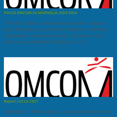
FOCUS OMCOM SU MARSIGLIA 2024-2026
FOCUS SU MARSIGLIA A cura di Salvatore Calleri e Giuseppe
Lumia Marsiglia è la più grande città della Francia meridionale,
capoluogo della regione Provenza-Alpi-Costa Azzurra e del
dipartimento delle Bocche del Rodano, oltre che il
primo porto della Francia, quarto del Mediterraneo e a livello
europeo. Ha 870 731 abitanti stimati nel 2021 e ben 1.895.600
come area metropolitana. Studiare quanto succede a Marsiglia è
molto importante per la geopolitica narcomafiosa perché
Marsiglia ha il porto in asse con la Corsica, Genova, Livorno e
Napoli e le banlieu gemellate con le periferie milanesi. Secondo il
rapporto della DCSA è uno dei principali scali del narcotraffico dal
sudamerica, in particolare Ecuador e Cile. Marsiglia è una città
multietnica, con un 40 per cento di islamici e nonostante questo e
Report LUCCA 2021
nonostante il forte tasso di criminalità che attira molti giovani,
emerge a prescindere dalla religione una forte identità ...
REPORT 2021 - PROVINCIA DI LUCCA A cura di Salvatore Calleri