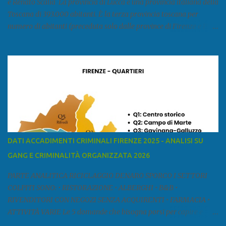
e Renato Scalia La provincia di Lucca è una provincia italiana della
Toscana di 393.000 abitanti. È la terza provincia toscana per
numero di abitanti (preceduta solo dalle province di Firenze e Pisa)
ed è la sesta provincia toscana per superficie. Confina a ovest con il
mar Ligure, a nord - ovest con la provincia di Massa e Carrara, a
nord con l'Emilia-Romagna (province di Reggio Emilia e Modena),
a est con le province di Pistoia e di Firenze, a sud con la provincia di
Pisa. Si può suddividere la provincia in quattro zone: Ÿ la Piana di
Lucca Ÿ la Versilia Ÿ la Media Valle del Serchio Ÿ la Garfagnana
Fonte: wikipedia Presenze mafiose e criminali (principali) Le
presenze mafiose in provincia sono assai rilevanti. Si segnala che
nella relazione del 2001 della Commissione parlamentare
DATI ACCADIMENTI CRIMINALI FIRENZE 2025 - ANALISI SU
d’inchiesta sul fenomeno della mafia, si legge: “… ‘ndrangheta … a
GANG E CRIMINALITÀ ORGANIZZATA 2026
Livorno e Lucca agiscono i clan dei Fedele...” Dalla ricerc...
PARTE ANALITICA RICICLAGGIO DENARO SPORCO I SETTORI
COLPITI SONO: • RISTORAZIONE • ALBERGHI • B&B •
RIVENDITORI CON NEGOZI SENZA ACQUIRENTI • FARMACIA •
ATTIVITÀ VARIE Le 5 domande che bisogna porsi per capire e
comprendere se siamo di fronte ad un caso di riciclaggio sono: •