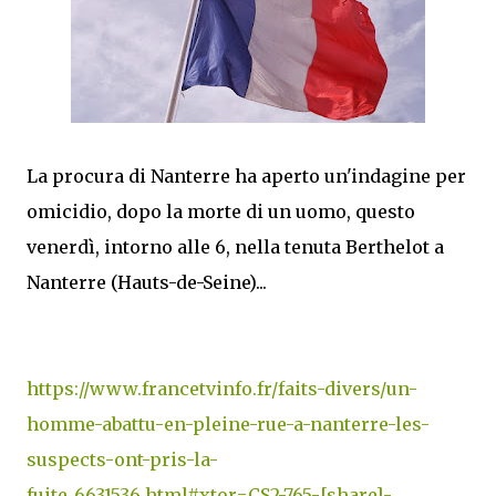
La procura di Nanterre ha aperto un'indagine per
omicidio, dopo la morte di un uomo, questo
venerdì, intorno alle 6, nella tenuta Berthelot a
Nanterre (Hauts-de-Seine)...
https://www.francetvinfo.fr/faits-divers/un-
homme-abattu-en-pleine-rue-a-nanterre-les-
suspects-ont-pris-la-
fuite_6631536.html#xtor=CS2-765-[share]-