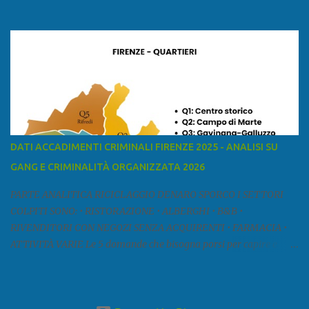
ed è la sesta provincia toscana per superficie. Confina a ovest con il
mar Ligure, a nord - ovest con la provincia di Massa e Carrara, a
nord con l'Emilia-Romagna (province di Reggio Emilia e Modena),
a est con le province di Pistoia e di Firenze, a sud con la provincia di
Pisa. Si può suddividere la provincia in quattro zone: Ÿ la Piana di
Lucca Ÿ la Versilia Ÿ la Media Valle del Serchio Ÿ la Garfagnana
Fonte: wikipedia Presenze mafiose e criminali (principali) Le
presenze mafiose in provincia sono assai rilevanti. Si segnala che
nella relazione del 2001 della Commissione parlamentare
DATI ACCADIMENTI CRIMINALI FIRENZE 2025 - ANALISI SU
d’inchiesta sul fenomeno della mafia, si legge: “… ‘ndrangheta … a
GANG E CRIMINALITÀ ORGANIZZATA 2026
Livorno e Lucca agiscono i clan dei Fedele...” Dalla ricerc...
PARTE ANALITICA RICICLAGGIO DENARO SPORCO I SETTORI
COLPITI SONO: • RISTORAZIONE • ALBERGHI • B&B •
RIVENDITORI CON NEGOZI SENZA ACQUIRENTI • FARMACIA •
ATTIVITÀ VARIE Le 5 domande che bisogna porsi per capire e
comprendere se siamo di fronte ad un caso di riciclaggio sono: •
Chi è? Non bisogna vergognarsi o esser timidi se si vuol capire con
chi si ha a che fare. Se una persona magari è pure reticente. • Cosa