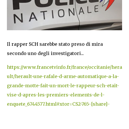
Il rapper SCH sarebbe stato preso di mira
secondo uno degli investigatori...
https://www.francetvinfo.fr/france/occitanie/hera
ult/herault-une-rafale-d-arme-automatique-a-la-
grande-motte-fait-un-mort-le-rappeur-sch-etait-
vise-d-apres-les-premiers-elements-de-l-
enquete_6744577.html#xtor=CS2-765-[share]-