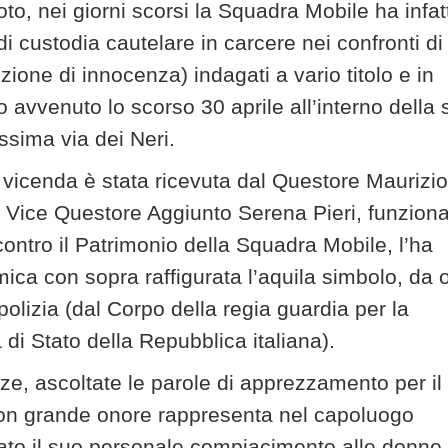
o, nei giorni scorsi la Squadra Mobile ha infatt
 custodia cautelare in carcere nei confronti di 
ione di innocenza) indagati a vario titolo e in
 avvenuto lo scorso 30 aprile all’interno della 
issima via dei Neri.
a vicenda è stata ricevuta dal Questore Maurizio
ice Questore Aggiunto Serena Pieri, funziona
ontro il Patrimonio della Squadra Mobile, l’ha
ica con sopra raffigurata l’aquila simbolo, da o
olizia (dal Corpo della regia guardia per la
 di Stato della Repubblica italiana).
nze, ascoltate le parole di apprezzamento per il
 con grande onore rappresenta nel capoluogo
ato il suo personale compiacimento alle donne