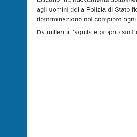
agli uomini della Polizia di Stato fi
determinazione nel compiere ogni g
Da millenni l’aquila è proprio simb
C
o
m