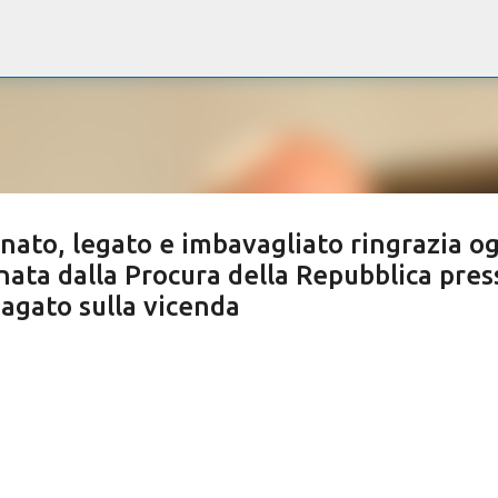
Passa ai contenuti principali
inato, legato e imbavagliato ringrazia o
inata dalla Procura della Repubblica pres
dagato sulla vicenda