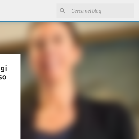
ggi
so