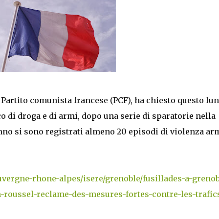
 Partito comunista francese (PCF), ha chiesto questo lu
ico di droga e di armi, dopo una serie di sparatorie nella
anno si sono registrati almeno 20 episodi di violenza ar
auvergne-rhone-alpes/isere/grenoble/fusillades-a-grenob
n-roussel-reclame-des-mesures-fortes-contre-les-trafic