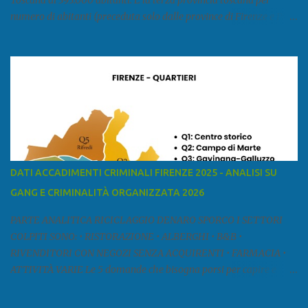
Toscana di 393.000 abitanti. È la terza provincia toscana per
numero di abitanti (preceduta solo dalle province di Firenze e Pisa)
ed è la sesta provincia toscana per superficie. Confina a ovest con il
mar Ligure, a nord - ovest con la provincia di Massa e Carrara, a
nord con l'Emilia-Romagna (province di Reggio Emilia e Modena),
a est con le province di Pistoia e di Firenze, a sud con la provincia di
Pisa. Si può suddividere la provincia in quattro zone: Ÿ la Piana di
Lucca Ÿ la Versilia Ÿ la Media Valle del Serchio Ÿ la Garfagnana
Fonte: wikipedia Presenze mafiose e criminali (principali) Le
presenze mafiose in provincia sono assai rilevanti. Si segnala che
nella relazione del 2001 della Commissione parlamentare
DATI ACCADIMENTI CRIMINALI FIRENZE 2025 - ANALISI SU
d’inchiesta sul fenomeno della mafia, si legge: “… ‘ndrangheta … a
GANG E CRIMINALITÀ ORGANIZZATA 2026
Livorno e Lucca agiscono i clan dei Fedele...” Dalla ricerc...
PARTE ANALITICA RICICLAGGIO DENARO SPORCO I SETTORI
COLPITI SONO: • RISTORAZIONE • ALBERGHI • B&B •
RIVENDITORI CON NEGOZI SENZA ACQUIRENTI • FARMACIA •
ATTIVITÀ VARIE Le 5 domande che bisogna porsi per capire e
comprendere se siamo di fronte ad un caso di riciclaggio sono: •
Chi è? Non bisogna vergognarsi o esser timidi se si vuol capire con