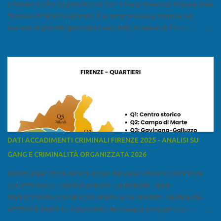
e Renato Scalia La provincia di Lucca è una provincia italiana della
Toscana di 393.000 abitanti. È la terza provincia toscana per
numero di abitanti (preceduta solo dalle province di Firenze e Pisa)
ed è la sesta provincia toscana per superficie. Confina a ovest con il
mar Ligure, a nord - ovest con la provincia di Massa e Carrara, a
nord con l'Emilia-Romagna (province di Reggio Emilia e Modena),
a est con le province di Pistoia e di Firenze, a sud con la provincia di
Pisa. Si può suddividere la provincia in quattro zone: Ÿ la Piana di
Lucca Ÿ la Versilia Ÿ la Media Valle del Serchio Ÿ la Garfagnana
Fonte: wikipedia Presenze mafiose e criminali (principali) Le
presenze mafiose in provincia sono assai rilevanti. Si segnala che
nella relazione del 2001 della Commissione parlamentare
DATI ACCADIMENTI CRIMINALI FIRENZE 2025 - ANALISI SU
d’inchiesta sul fenomeno della mafia, si legge: “… ‘ndrangheta … a
GANG E CRIMINALITÀ ORGANIZZATA 2026
Livorno e Lucca agiscono i clan dei Fedele...” Dalla ricerc...
PARTE ANALITICA RICICLAGGIO DENARO SPORCO I SETTORI
COLPITI SONO: • RISTORAZIONE • ALBERGHI • B&B •
RIVENDITORI CON NEGOZI SENZA ACQUIRENTI • FARMACIA •
ATTIVITÀ VARIE Le 5 domande che bisogna porsi per capire e