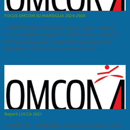
FOCUS OMCOM SU MARSIGLIA 2024-2026
FOCUS SU MARSIGLIA A cura di Salvatore Calleri e Giuseppe
Lumia Marsiglia è la più grande città della Francia meridionale,
capoluogo della regione Provenza-Alpi-Costa Azzurra e del
dipartimento delle Bocche del Rodano, oltre che il
primo porto della Francia, quarto del Mediterraneo e a livello
europeo. Ha 870 731 abitanti stimati nel 2021 e ben 1.895.600
come area metropolitana. Studiare quanto succede a Marsiglia è
molto importante per la geopolitica narcomafiosa perché
Marsiglia ha il porto in asse con la Corsica, Genova, Livorno e
Napoli e le banlieu gemellate con le periferie milanesi. Secondo il
rapporto della DCSA è uno dei principali scali del narcotraffico dal
sudamerica, in particolare Ecuador e Cile. Marsiglia è una città
multietnica, con un 40 per cento di islamici e nonostante questo e
Report LUCCA 2021
nonostante il forte tasso di criminalità che attira molti giovani,
emerge a prescindere dalla religione una forte identità ...
REPORT 2021 - PROVINCIA DI LUCCA A cura di Salvatore Calleri