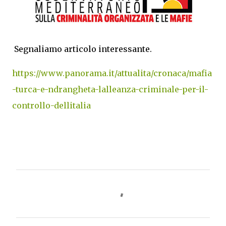
Segnaliamo articolo interessante.
https://www.panorama.it/attualita/cronaca/mafia
-turca-e-ndrangheta-lalleanza-criminale-per-il-
controllo-dellitalia
C
o
m