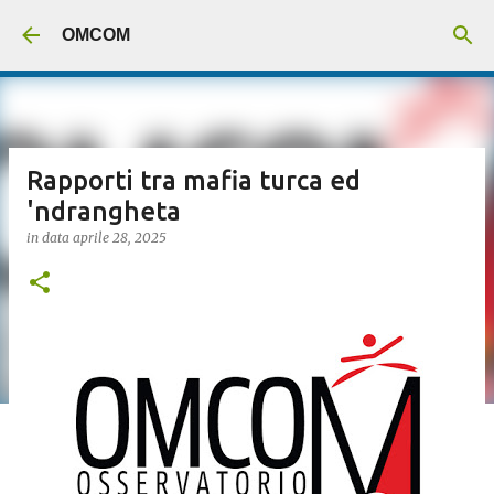
Passa ai contenuti principali
OMCOM
Rapporti tra mafia turca ed
'ndrangheta
in data
aprile 28, 2025