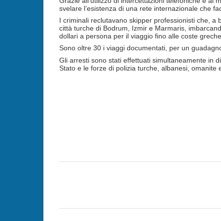
Grazie all’utilizzo di intercettazioni telefoniche e al m
svelare l’esistenza di una rete internazionale che facil
I criminali reclutavano skipper professionisti che, a
città turche di Bodrum, Izmir e Marmaris, imbarcan
dollari a persona per il viaggio fino alle coste greche
Sono oltre 30 i viaggi documentati, per un guadagno 
Gli arresti sono stati effettuati simultaneamente in di
Stato e le forze di polizia turche, albanesi, omanite
C
o
m
m