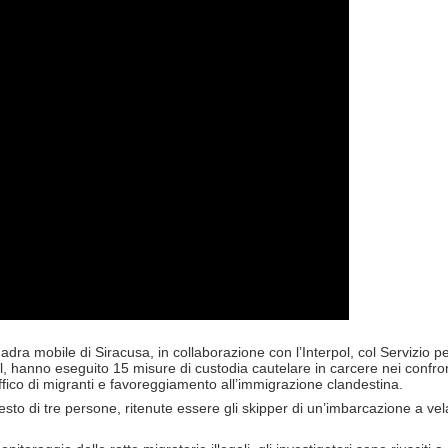
uadra mobile di Siracusa, in collaborazione con l’Interpol, col Servizio pe
, hanno eseguito 15 misure di custodia cautelare in carcere nei confron
ffico di migranti e favoreggiamento all’immigrazione clandestina.
esto di tre persone, ritenute essere gli skipper di un’imbarcazione a ve