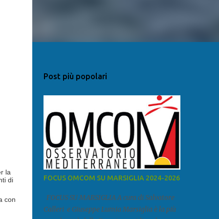
Post più popolari
r la
FOCUS OMCOM SU MARSIGLIA 2024-2026
ti di
FOCUS SU MARSIGLIA A cura di Salvatore
la con
Calleri e Giuseppe Lumia Marsiglia è la più