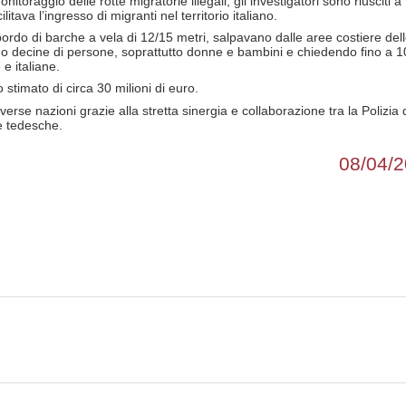
onitoraggio delle rotte migratorie illegali, gli investigatori sono riusciti a
itava l’ingresso di migranti nel territorio italiano.
 bordo di barche a vela di 12/15 metri, salpavano dalle aree costiere del
do decine di persone, soprattutto donne e bambini e chiedendo fino a 1
 e italiane.
stimato di circa 30 milioni di euro.
verse nazioni grazie alla stretta sinergia e collaborazione tra la Polizia 
 e tedesche.
08/04/