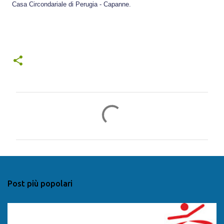
Casa Circondariale di Perugia - Capanne.
C
o
m
m
e
n
Post più popolari
t
i