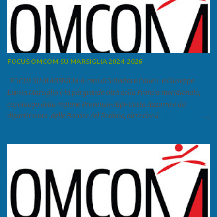
FOCUS OMCOM SU MARSIGLIA 2024-2026
FOCUS SU MARSIGLIA A cura di Salvatore Calleri e Giuseppe
Lumia Marsiglia è la più grande città della Francia meridionale,
capoluogo della regione Provenza-Alpi-Costa Azzurra e del
dipartimento delle Bocche del Rodano, oltre che il
primo porto della Francia, quarto del Mediterraneo e a livello
europeo. Ha 870 731 abitanti stimati nel 2021 e ben 1.895.600
come area metropolitana. Studiare quanto succede a Marsiglia è
molto importante per la geopolitica narcomafiosa perché
Marsiglia ha il porto in asse con la Corsica, Genova, Livorno e
Napoli e le banlieu gemellate con le periferie milanesi. Secondo il
rapporto della DCSA è uno dei principali scali del narcotraffico dal
sudamerica, in particolare Ecuador e Cile. Marsiglia è una città