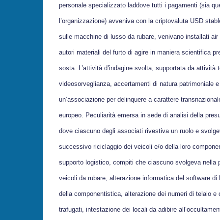
personale specializzato laddove tutti i pagamenti (sia qu
l’organizzazione) avveniva con la criptovaluta USD stabl
sulle macchine di lusso da rubare, venivano installati ai
autori materiali del furto di agire in maniera scientifica 
sosta. L’attività d’indagine svolta, supportata da attività
videosorveglianza, accertamenti di natura patrimoniale e 
un’associazione per delinquere a carattere transnazionale
europeo. Peculiarità emersa in sede di analisi della presu
dove ciascuno degli associati rivestiva un ruolo e svolg
successivo riciclaggio dei veicoli e/o della loro component
supporto logistico, compiti che ciascuno svolgeva nella p
veicoli da rubare, alterazione informatica del software d
della componentistica, alterazione dei numeri di telaio e 
trafugati, intestazione dei locali da adibire all’occultamen