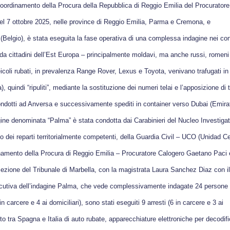
 coordinamento della Procura della Repubblica di Reggio Emilia del Procuratore
del 7 ottobre 2025, nelle province di Reggio Emilia, Parma e Cremona, e
lgio), è stata eseguita la fase operativa di una complessa indagine nei con
a cittadini dell’Est Europa – principalmente moldavi, ma anche russi, romeni
eicoli rubati, in prevalenza Range Rover, Lexus e Toyota, venivano trafugati in 
uindi “ripuliti”, mediante la sostituzione dei numeri telai e l’apposizione di 
 condotti ad Anversa e successivamente spediti in container verso Dubai (Emirat
gine denominata “
Palma
” è stata condotta dai Carabinieri del Nucleo Investigat
 dei reparti territorialmente competenti, della Guardia Civil – UCO (Unidad Ce
dinamento della Procura di Reggio Emilia – Procuratore Calogero Gaetano Paci 
ezione del Tribunale di Marbella, con la magistrata Laura Sanchez Diaz con il
secutiva dell’indagine Palma, che vede complessivamente indagate 24 persone
 carcere e 4 ai domiciliari), sono stati eseguiti 9 arresti (6 in carcere e 3 ai
ento tra Spagna e Italia di auto rubate, apparecchiature elettroniche per decodif