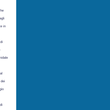
che
agli
te in
di
o
midale
al
 dei
gio
di