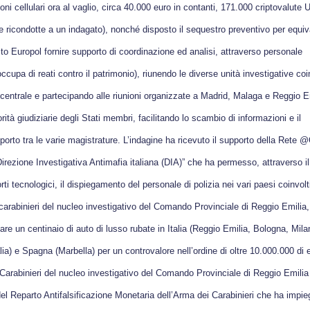
oni cellulari ora al vaglio, circa 40.000 euro in contanti, 171.000 criptovalute
 ricondotte a un indagato), nonché disposto il sequestro preventivo per equiv
isto Europol fornire supporto di coordinazione ed analisi, attraverso personale
pa di reati contro il patrimonio), riunendo le diverse unità investigative coi
 centrale e partecipando alle riunioni organizzate a Madrid, Malaga e Reggio E
rità giudiziarie degli Stati membri, facilitando lo scambio di informazioni e il
porto tra le varie magistrature. L’indagine ha ricevuto il supporto della Rete 
irezione Investigativa Antimafia italiana (DIA)” che ha permesso, attraverso il
ti tecnologici, il dispiegamento del personale di polizia nei vari paesi coinvolt
i carabinieri del nucleo investigativo del Comando Provinciale di Reggio Emilia,
re un centinaio di auto di lusso rubate in Italia (Reggio Emilia, Bologna, Mila
lia) e Spagna (Marbella) per un controvalore nell’ordine di oltre 10.000.000 di 
 Carabinieri del nucleo investigativo del Comando Provinciale di Reggio Emilia
del Reparto Antifalsificazione Monetaria dell’Arma dei Carabinieri che ha impie