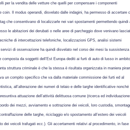
elli per la vendita delle vetture che quelli per compensare i componenti
e coin. Il modus operandi, disvelato dalle indagini, ha permesso di accertare 
r tag che consentivano di localizzarle nei vari spostamenti permettendo quindi 
presso le abitazioni dei derubati o nelle aree di parcheggio dove venivano lascia
 tecniche di intercettazioni telefoniche, localizzazioni GPS, analisi sistemi
servizi di osservazione ha quindi disvelato nel corso dei mesi la sussistenza 
 composta da soggetti dell’Est Europa dediti ai furti di auto di lusso in ambit
nta struttura criminale è che la stessa è risultata organizzata in maniera pira
eva un compito specifico che va dalla materiale commissione dei furti ed al
istica, all’alterazione dei numeri di telaio e delle targhe identificative nonché 
resuntiva attuazione dell’attività delittuosa comune (
ricerca ed individuazione
i bordo dei mezzi, avviamento e sottrazione dei veicoli, loro custodia, smontag
contraffazione delle targhe, riciclaggio e/o spostamento all’estero dei veicoli
to dei veicoli trafugati ecc
.). Gli accertamenti relativi al procedimento, in fase 