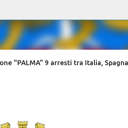
Passa ai contenuti principali
ione "PALMA" 9 arresti tra Italia, Spagna