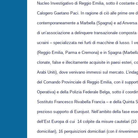
Nucleo Investigativo di Reggio Emilia, sotto il costante
Calogero Gaetano Paci. In ragione di ciò alle prime ore 
contemporaneamente a Marbella (Spagna) e ad Anversa (Be
di un’associazione a delinquere transazionale composta d
ucraini – specializzata nei furti di macchine di lusso. I v
(Reggio Emilia, Parma e Cremona) e in Spagna (Marbella), q
clonate, false e illecitamente acquisite in paesi esteri,
Arabi Uniti), dove venivano immessi sul mercato. L’inda
del Comando Provinciale di Reggio Emilia, con il supporto
Operativa) e della Polizia Federale Belga, sotto il coor
Sostituto Francesco Rivabella Francia – e della Quinta S
prezioso supporto di Eurojust. Nell’ambito della fase e
dell’Est Europa di cui 14 colpite da misure cautelari (10 in
domiciliari), 16 perquisizioni domiciliari (con il rinvenim