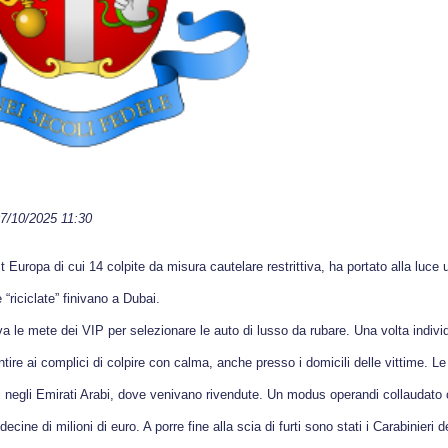
07/10/2025 11:30
t Europa di cui 14 colpite da misura cautelare restrittiva, ha portato alla luce 
 “riciclate” finivano a Dubai.
a le mete dei VIP per selezionare le auto di lusso da rubare. Una volta individ
ntire ai complici di colpire con calma, anche presso i domicili delle vittime. Le
retti negli Emirati Arabi, dove venivano rivendute. Un modus operandi collaudato
ecine di milioni di euro. A porre fine alla scia di furti sono stati i Carabinieri d