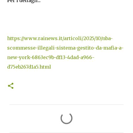
Per i dettagli...
https://www.rainews.it/articoli/2025/10/nba-
scommesse-illegali-sistema-gestito-da-mafia-a-
new-york-6863ec9b-df13-4dad-a966-
d75eb267d1a5.html
C
o
m