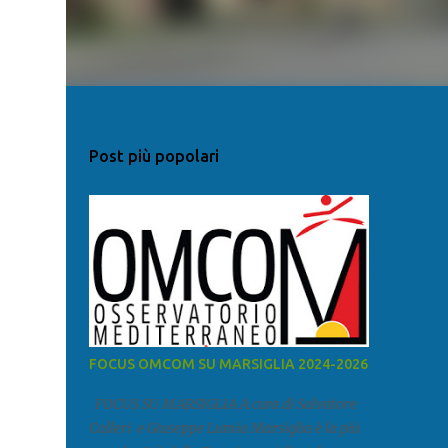
Post più popolari
FOCUS OMCOM SU MARSIGLIA 2024-2026
FOCUS SU MARSIGLIA A cura di Salvatore
Calleri e Giuseppe Lumia Marsiglia è la più