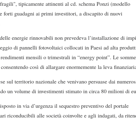
"fragili", tipicamente attinenti al cd. schema Ponzi (modello
forti guadagni ai primi investitori, a discapito di nuovi
.
delle energie rinnovabili non prevedeva l’installazione di impi
leggio di pannelli fotovoltaici collocati in Paesi ad alta produtt
nti rendimenti mensili o trimestrali in “energy point”. Le somme
i, consentendo così di allargare enormemente la leva finanziari
ese sul territorio nazionale che venivano persuase dai numeros
ndo un volume di investimenti stimato in circa 80 milioni di eu
sposto in via d’urgenza il sequestro preventivo del portale
ri riconducibili alle società coinvolte e agli indagati, da riten