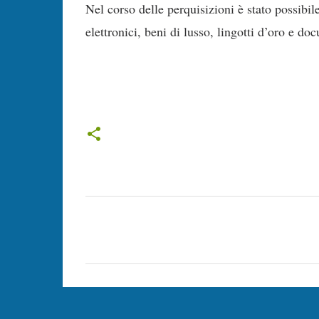
Nel corso delle perquisizioni è stato possibile
elettronici, beni di lusso, lingotti d’oro e do
C
o
m
m
e
n