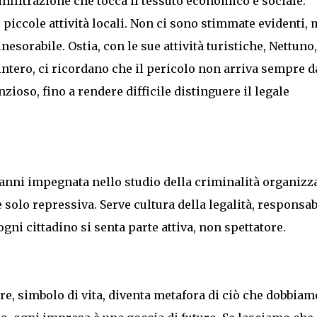
’infiltrazione che tocca il tessuto economico e sociale:
 piccole attività locali. Non ci sono stimmate evidenti, 
esorabile. Ostia, con le sue attività turistiche, Nettuno,
 intero, ci ricordano che il pericolo non arriva sempre d
zioso, fino a rendere difficile distinguere il legale
nni impegnata nello studio della criminalità organizza
 solo repressiva. Serve cultura della legalità, responsab
ogni cittadino si senta parte attiva, non spettatore.
e, simbolo di vita, diventa metafora di ciò che dobbiam