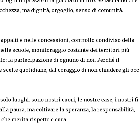
io, ogni impresa è una goccia di futuro. Se lasciamo che
icchezza, ma dignità, orgoglio, senso di comunità.
appalti e nelle concessioni, controllo condiviso della
nelle scuole, monitoraggio costante dei territori più
utto: la partecipazione di ognuno di noi. Perché il
 scelte quotidiane, dal coraggio di non chiudere gli occ
olo luoghi: sono nostri cuori, le nostre case, i nostri fi
alla paura, ma coltivare la speranza, la responsabilità,
a che merita rispetto e cura.