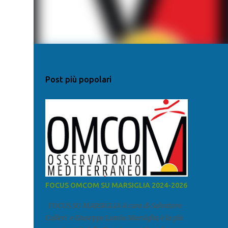
Post più popolari
FOCUS OMCOM SU MARSIGLIA 2024-2026
FOCUS SU MARSIGLIA A cura di Salvatore
Calleri e Giuseppe Lumia Marsiglia è la più