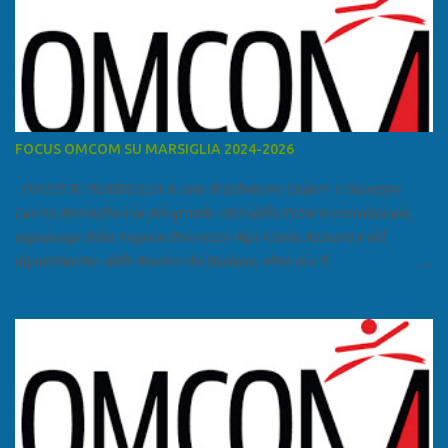
FOCUS OMCOM SU MARSIGLIA 2024-2026
FOCUS SU MARSIGLIA A cura di Salvatore Calleri e Giuseppe
Lumia Marsiglia è la più grande città della Francia meridionale,
capoluogo della regione Provenza-Alpi-Costa Azzurra e del
dipartimento delle Bocche del Rodano, oltre che il
primo porto della Francia, quarto del Mediterraneo e a livello
europeo. Ha 870 731 abitanti stimati nel 2021 e ben 1.895.600
come area metropolitana. Studiare quanto succede a Marsiglia è
molto importante per la geopolitica narcomafiosa perché
Marsiglia ha il porto in asse con la Corsica, Genova, Livorno e
Napoli e le banlieu gemellate con le periferie milanesi. Secondo il
rapporto della DCSA è uno dei principali scali del narcotraffico dal