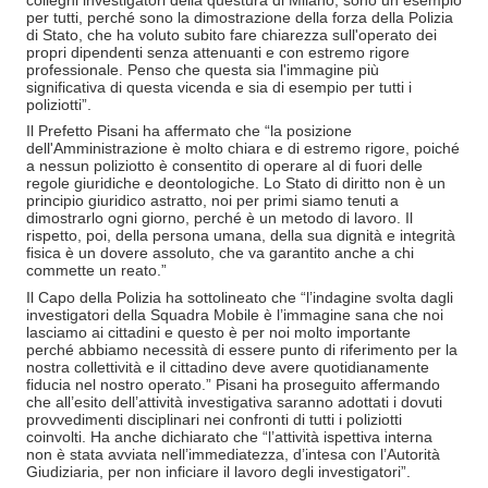
colleghi investigatori della questura di Milano, sono un esempio
per tutti, perché sono la dimostrazione della forza della Polizia
di Stato, che ha voluto subito fare chiarezza sull'operato dei
propri dipendenti senza attenuanti e con estremo rigore
professionale. Penso che questa sia l'immagine più
significativa di questa vicenda e sia di esempio per tutti i
poliziotti”.
Il Prefetto Pisani ha affermato che “la posizione
dell'Amministrazione è molto chiara e di estremo rigore, poiché
a nessun poliziotto è consentito di operare al di fuori delle
regole giuridiche e deontologiche. Lo Stato di diritto non è un
principio giuridico astratto, noi per primi siamo tenuti a
dimostrarlo ogni giorno, perché è un metodo di lavoro. Il
rispetto, poi, della persona umana, della sua dignità e integrità
fisica è un dovere assoluto, che va garantito anche a chi
commette un reato.”
Il Capo della Polizia ha sottolineato che “l’indagine svolta dagli
investigatori della Squadra Mobile è l’immagine sana che noi
lasciamo ai cittadini e questo è per noi molto importante
perché abbiamo necessità di essere punto di riferimento per la
nostra collettività e il cittadino deve avere quotidianamente
fiducia nel nostro operato.” Pisani ha proseguito affermando
che all’esito dell’attività investigativa saranno adottati i dovuti
provvedimenti disciplinari nei confronti di tutti i poliziotti
coinvolti. Ha anche dichiarato che “l’attività ispettiva interna
non è stata avviata nell’immediatezza, d’intesa con l’Autorità
Giudiziaria, per non inficiare il lavoro degli investigatori”.