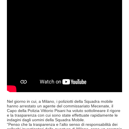
Nel giorno in cui, a Milano, i poliziotti della Squadra mobile
hanno arrestato un agente del commissariato Mecenate, il
Capo della Polizia Vittorio Pisani ha voluto sottolineare il rigore
e la trasparenza con cui sono state effettuate rapidamente le
indagini dagli uomini della Squadra Mobile.
“Penso che la trasparenza e l'alto senso di responsabilità dei