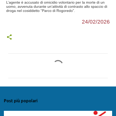
L’agente è accusato di omicidio volontario per la morte di un
uomo, avvenuta durante un’attività di contrasto allo spaccio di
droga nel cosiddetto “Parco di Rogoredo”.
24/02/2026
C
o
m
m
e
n
Post più popolari
t
i