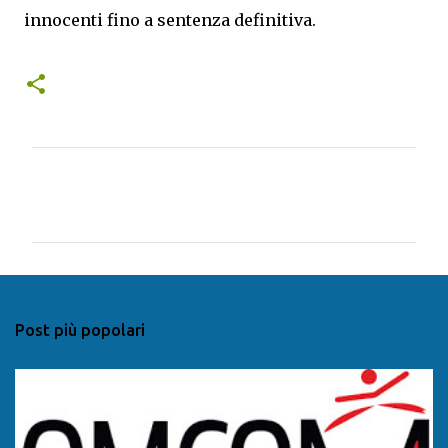
innocenti fino a sentenza definitiva.
C
o
m
m
e
n
Post più popolari
t
i