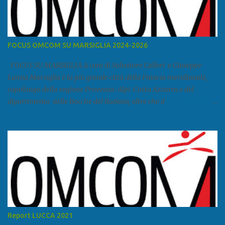
FOCUS OMCOM SU MARSIGLIA 2024-2026
FOCUS SU MARSIGLIA A cura di Salvatore Calleri e Giuseppe
Lumia Marsiglia è la più grande città della Francia meridionale,
capoluogo della regione Provenza-Alpi-Costa Azzurra e del
dipartimento delle Bocche del Rodano, oltre che il
primo porto della Francia, quarto del Mediterraneo e a livello
europeo. Ha 870 731 abitanti stimati nel 2021 e ben 1.895.600
come area metropolitana. Studiare quanto succede a Marsiglia è
molto importante per la geopolitica narcomafiosa perché
Marsiglia ha il porto in asse con la Corsica, Genova, Livorno e
Napoli e le banlieu gemellate con le periferie milanesi. Secondo il
rapporto della DCSA è uno dei principali scali del narcotraffico dal
sudamerica, in particolare Ecuador e Cile. Marsiglia è una città
multietnica, con un 40 per cento di islamici e nonostante questo e
Report LUCCA 2021
nonostante il forte tasso di criminalità che attira molti giovani,