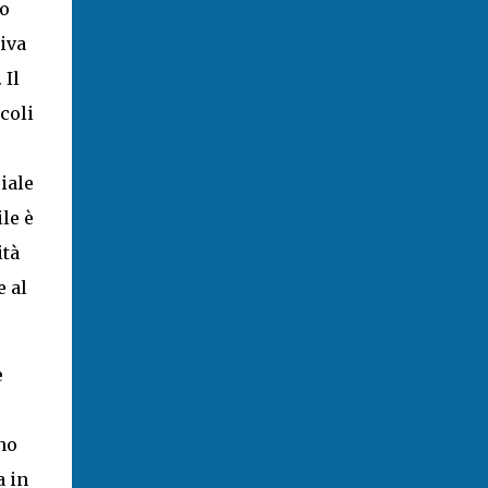
to
iva
 Il
coli
iale
le è
ità
e al
e
no
a in