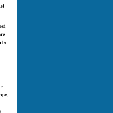
nel
esi,
are
 la
he
empo,
a