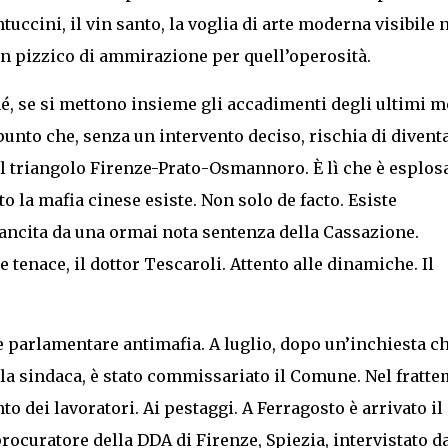
tuccini, il vin santo, la voglia di arte moderna visibile 
 un pizzico di ammirazione per quell’operosità.
é, se si mettono insieme gli accadimenti degli ultimi m
n punto che, senza un intervento deciso, rischia di divent
 il triangolo Firenze-Prato-Osmannoro. È lì che è esplosa
to la mafia cinese esiste. Non solo de facto. Esiste
ancita da una ormai nota sentenza della Cassazione.
 tenace, il dottor Tescaroli. Attento alle dinamiche. Il
 parlamentare antimafia. A luglio, dopo un’inchiesta c
lla sindaca, è stato commissariato il Comune. Nel fratt
to dei lavoratori. Ai pestaggi. A Ferragosto è arrivato il
procuratore della DDA di Firenze, Spiezia, intervistato d