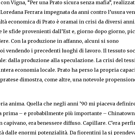
 con Vigna, “Per una Prato sicura senza mafia”, realizza
a Loredana Ferrara impegnata da anni contro l’usura ven
altà economica di Prato è oramai in crisi da diversi anni.
e le sfide provenienti dall’Est e, giorno dopo giorno, pic
re. Con la produzione in affanno, alcuni si sono
poi vendendo i precedenti luoghi di lavoro. Il tessuto soc
e: dalla produzione alla speculazione. La crisi del tessi
’intera economia locale. Prato ha perso la propria capac
à pratese dimostra, come altre, una notevole propension
pria anima. Quella che negli anni ’90 mi piaceva definir
e la prima – e probabilmente più importante – Chinatown
on capivano, era benessere diffuso. Capillare. C’era perfi
ttà dalle enormi potenzialità. Da fiorentini la si prendev