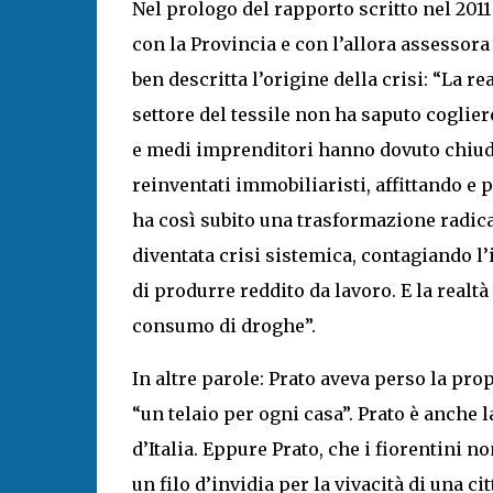
Nel prologo del rapporto scritto nel 2011
con la Provincia e con l’allora assessor
ben descritta l’origine della crisi: “La re
settore del tessile non ha saputo coglier
e medi imprenditori hanno dovuto chiude
reinventati immobiliaristi, affittando e 
ha così subito una trasformazione radical
diventata crisi sistemica, contagiando l
di produrre reddito da lavoro. E la realt
consumo di droghe”.
In altre parole: Prato aveva perso la pro
“un telaio per ogni casa”. Prato è anch
d’Italia. Eppure Prato, che i fiorentini n
un filo d’invidia per la vivacità di una ci