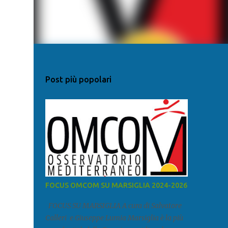
Post più popolari
FOCUS OMCOM SU MARSIGLIA 2024-2026
FOCUS SU MARSIGLIA A cura di Salvatore
Calleri e Giuseppe Lumia Marsiglia è la più