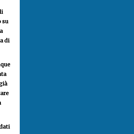
li
o su
a
a di
nque
ata
già
tare
a
dati