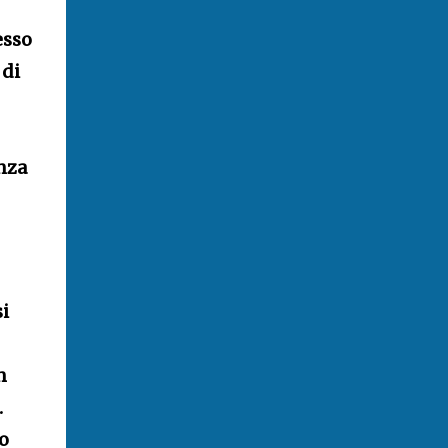
esso
 di
nza
i
n
.
lo