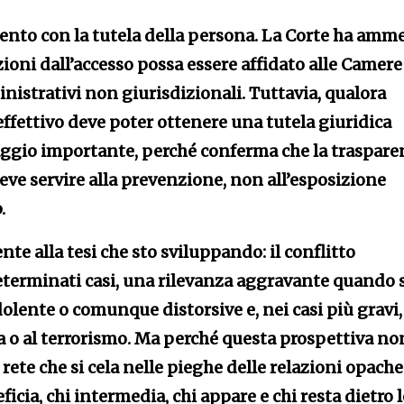
mento con la tutela della persona. La Corte ha amm
zioni dall’accesso possa essere affidato alle Camere
strativi non giurisdizionali. Tuttavia, qualora
 effettivo deve poter ottenere una tutela giuridica
aggio importante, perché conferma che la traspare
deve servire alla prevenzione, non all’esposizione
.
te alla tesi che sto sviluppando: il conflitto
eterminati casi, una rilevanza aggravante quando s
olente o comunque distorsive e, nei casi più gravi,
ta o al terrorismo. Ma perché questa prospettiva no
 rete che si cela nelle pieghe delle relazioni opache
ficia, chi intermedia, chi appare e chi resta dietro 