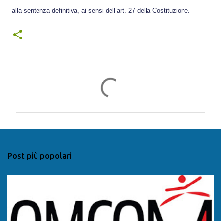
alla sentenza definitiva, ai sensi dell’art. 27 della Costituzione.
C
o
m
m
e
n
Post più popolari
t
i