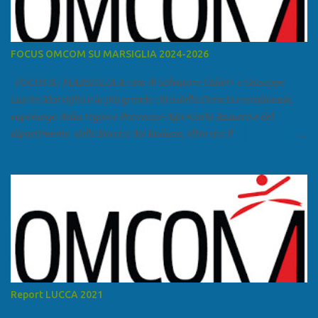
FOCUS OMCOM SU MARSIGLIA 2024-2026
FOCUS SU MARSIGLIA A cura di Salvatore Calleri e Giuseppe
Lumia Marsiglia è la più grande città della Francia meridionale,
capoluogo della regione Provenza-Alpi-Costa Azzurra e del
dipartimento delle Bocche del Rodano, oltre che il
primo porto della Francia, quarto del Mediterraneo e a livello
europeo. Ha 870 731 abitanti stimati nel 2021 e ben 1.895.600
come area metropolitana. Studiare quanto succede a Marsiglia è
molto importante per la geopolitica narcomafiosa perché
Marsiglia ha il porto in asse con la Corsica, Genova, Livorno e
Napoli e le banlieu gemellate con le periferie milanesi. Secondo il
rapporto della DCSA è uno dei principali scali del narcotraffico dal
sudamerica, in particolare Ecuador e Cile. Marsiglia è una città
multietnica, con un 40 per cento di islamici e nonostante questo e
Report LUCCA 2021
nonostante il forte tasso di criminalità che attira molti giovani,