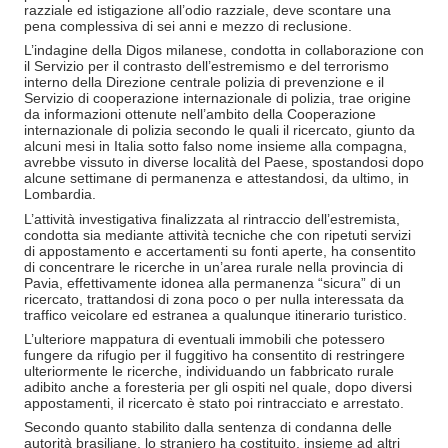
razziale ed istigazione all’odio razziale, deve scontare una
pena complessiva di sei anni e mezzo di reclusione.
L’indagine della Digos milanese, condotta in collaborazione con
il Servizio per il contrasto dell’estremismo e del terrorismo
interno della Direzione centrale polizia di prevenzione e il
Servizio di cooperazione internazionale di polizia, trae origine
da informazioni ottenute nell’ambito della Cooperazione
internazionale di polizia secondo le quali il ricercato, giunto da
alcuni mesi in Italia sotto falso nome insieme alla compagna,
avrebbe vissuto in diverse località del Paese, spostandosi dopo
alcune settimane di permanenza e attestandosi, da ultimo, in
Lombardia.
L’attività investigativa finalizzata al rintraccio dell’estremista,
condotta sia mediante attività tecniche che con ripetuti servizi
di appostamento e accertamenti su fonti aperte, ha consentito
di concentrare le ricerche in un’area rurale nella provincia di
Pavia, effettivamente idonea alla permanenza “sicura” di un
ricercato, trattandosi di zona poco o per nulla interessata da
traffico veicolare ed estranea a qualunque itinerario turistico.
L’ulteriore mappatura di eventuali immobili che potessero
fungere da rifugio per il fuggitivo ha consentito di restringere
ulteriormente le ricerche, individuando un fabbricato rurale
adibito anche a foresteria per gli ospiti nel quale, dopo diversi
appostamenti, il ricercato è stato poi rintracciato e arrestato.
Secondo quanto stabilito dalla sentenza di condanna delle
autorità brasiliane, lo straniero ha costituito, insieme ad altri