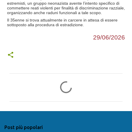
estremisti, un gruppo neonazista avente l’intento specifico di
commettere reati violenti per finalità di discriminazione razziale,
organizzando anche raduni funzionali a tale scopo.
Il 35enne si trova attualmente in carcere in attesa di essere
sottoposto alla procedura di estradizione.
29/06/2026
C
o
m
m
e
n
Post più popolari