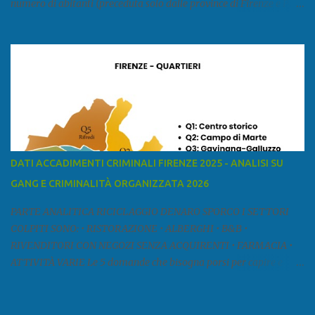
numero di abitanti (preceduta solo dalle province di Firenze e Pisa)
ed è la sesta provincia toscana per superficie. Confina a ovest con il
mar Ligure, a nord - ovest con la provincia di Massa e Carrara, a
nord con l'Emilia-Romagna (province di Reggio Emilia e Modena),
a est con le province di Pistoia e di Firenze, a sud con la provincia di
Pisa. Si può suddividere la provincia in quattro zone: Ÿ la Piana di
Lucca Ÿ la Versilia Ÿ la Media Valle del Serchio Ÿ la Garfagnana
Fonte: wikipedia Presenze mafiose e criminali (principali) Le
presenze mafiose in provincia sono assai rilevanti. Si segnala che
nella relazione del 2001 della Commissione parlamentare
DATI ACCADIMENTI CRIMINALI FIRENZE 2025 - ANALISI SU
d’inchiesta sul fenomeno della mafia, si legge: “… ‘ndrangheta … a
GANG E CRIMINALITÀ ORGANIZZATA 2026
Livorno e Lucca agiscono i clan dei Fedele...” Dalla ricerc...
PARTE ANALITICA RICICLAGGIO DENARO SPORCO I SETTORI
COLPITI SONO: • RISTORAZIONE • ALBERGHI • B&B •
RIVENDITORI CON NEGOZI SENZA ACQUIRENTI • FARMACIA •
ATTIVITÀ VARIE Le 5 domande che bisogna porsi per capire e
comprendere se siamo di fronte ad un caso di riciclaggio sono: •
Chi è? Non bisogna vergognarsi o esser timidi se si vuol capire con
chi si ha a che fare. Se una persona magari è pure reticente. • Cosa