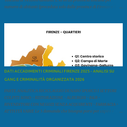
Toscana di 393.000 abitanti. È la terza provincia toscana per
numero di abitanti (preceduta solo dalle province di Firenze e Pisa)
ed è la sesta provincia toscana per superficie. Confina a ovest con il
mar Ligure, a nord - ovest con la provincia di Massa e Carrara, a
nord con l'Emilia-Romagna (province di Reggio Emilia e Modena),
a est con le province di Pistoia e di Firenze, a sud con la provincia di
Pisa. Si può suddividere la provincia in quattro zone: Ÿ la Piana di
Lucca Ÿ la Versilia Ÿ la Media Valle del Serchio Ÿ la Garfagnana
Fonte: wikipedia Presenze mafiose e criminali (principali) Le
presenze mafiose in provincia sono assai rilevanti. Si segnala che
nella relazione del 2001 della Commissione parlamentare
DATI ACCADIMENTI CRIMINALI FIRENZE 2025 - ANALISI SU
d’inchiesta sul fenomeno della mafia, si legge: “… ‘ndrangheta … a
GANG E CRIMINALITÀ ORGANIZZATA 2026
Livorno e Lucca agiscono i clan dei Fedele...” Dalla ricerc...
PARTE ANALITICA RICICLAGGIO DENARO SPORCO I SETTORI
COLPITI SONO: • RISTORAZIONE • ALBERGHI • B&B •
RIVENDITORI CON NEGOZI SENZA ACQUIRENTI • FARMACIA •
ATTIVITÀ VARIE Le 5 domande che bisogna porsi per capire e
comprendere se siamo di fronte ad un caso di riciclaggio sono: •
Chi è? Non bisogna vergognarsi o esser timidi se si vuol capire con