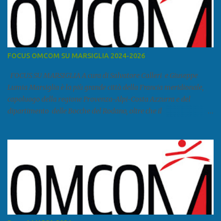
FOCUS OMCOM SU MARSIGLIA 2024-2026
FOCUS SU MARSIGLIA A cura di Salvatore Calleri e Giuseppe
Lumia Marsiglia è la più grande città della Francia meridionale,
capoluogo della regione Provenza-Alpi-Costa Azzurra e del
dipartimento delle Bocche del Rodano, oltre che il
primo porto della Francia, quarto del Mediterraneo e a livello
europeo. Ha 870 731 abitanti stimati nel 2021 e ben 1.895.600
come area metropolitana. Studiare quanto succede a Marsiglia è
molto importante per la geopolitica narcomafiosa perché
Marsiglia ha il porto in asse con la Corsica, Genova, Livorno e
Napoli e le banlieu gemellate con le periferie milanesi. Secondo il
rapporto della DCSA è uno dei principali scali del narcotraffico dal
sudamerica, in particolare Ecuador e Cile. Marsiglia è una città
multietnica, con un 40 per cento di islamici e nonostante questo e