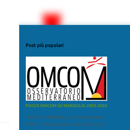
Post più popolari
FOCUS OMCOM SU MARSIGLIA 2024-2026
FOCUS SU MARSIGLIA A cura di Salvatore
Calleri e Giuseppe Lumia Marsiglia è la più