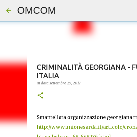
OMCOM
CRIMINALITÀ GEORGIANA - F
ITALIA
in data
settembre 25, 2017
Smantellata organizzazione georgiana tra 
http://www.unionesarda.it/articolo/cron
hiave_bulgara-68-648236.html