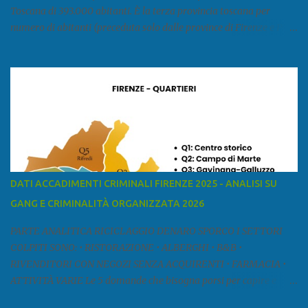
Toscana di 393.000 abitanti. È la terza provincia toscana per
numero di abitanti (preceduta solo dalle province di Firenze e Pisa)
ed è la sesta provincia toscana per superficie. Confina a ovest con il
mar Ligure, a nord - ovest con la provincia di Massa e Carrara, a
nord con l'Emilia-Romagna (province di Reggio Emilia e Modena),
a est con le province di Pistoia e di Firenze, a sud con la provincia di
Pisa. Si può suddividere la provincia in quattro zone: Ÿ la Piana di
Lucca Ÿ la Versilia Ÿ la Media Valle del Serchio Ÿ la Garfagnana
Fonte: wikipedia Presenze mafiose e criminali (principali) Le
presenze mafiose in provincia sono assai rilevanti. Si segnala che
nella relazione del 2001 della Commissione parlamentare
DATI ACCADIMENTI CRIMINALI FIRENZE 2025 - ANALISI SU
d’inchiesta sul fenomeno della mafia, si legge: “… ‘ndrangheta … a
GANG E CRIMINALITÀ ORGANIZZATA 2026
Livorno e Lucca agiscono i clan dei Fedele...” Dalla ricerc...
PARTE ANALITICA RICICLAGGIO DENARO SPORCO I SETTORI
COLPITI SONO: • RISTORAZIONE • ALBERGHI • B&B •
RIVENDITORI CON NEGOZI SENZA ACQUIRENTI • FARMACIA •
ATTIVITÀ VARIE Le 5 domande che bisogna porsi per capire e
comprendere se siamo di fronte ad un caso di riciclaggio sono: •