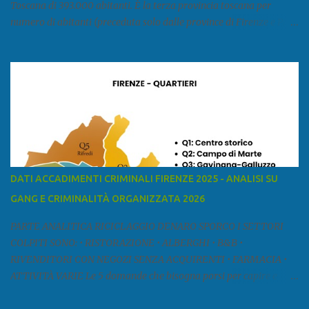
Toscana di 393.000 abitanti. È la terza provincia toscana per
numero di abitanti (preceduta solo dalle province di Firenze e Pisa)
ed è la sesta provincia toscana per superficie. Confina a ovest con il
mar Ligure, a nord - ovest con la provincia di Massa e Carrara, a
nord con l'Emilia-Romagna (province di Reggio Emilia e Modena),
a est con le province di Pistoia e di Firenze, a sud con la provincia di
Pisa. Si può suddividere la provincia in quattro zone: Ÿ la Piana di
Lucca Ÿ la Versilia Ÿ la Media Valle del Serchio Ÿ la Garfagnana
Fonte: wikipedia Presenze mafiose e criminali (principali) Le
presenze mafiose in provincia sono assai rilevanti. Si segnala che
nella relazione del 2001 della Commissione parlamentare
DATI ACCADIMENTI CRIMINALI FIRENZE 2025 - ANALISI SU
d’inchiesta sul fenomeno della mafia, si legge: “… ‘ndrangheta … a
GANG E CRIMINALITÀ ORGANIZZATA 2026
Livorno e Lucca agiscono i clan dei Fedele...” Dalla ricerc...
PARTE ANALITICA RICICLAGGIO DENARO SPORCO I SETTORI
COLPITI SONO: • RISTORAZIONE • ALBERGHI • B&B •
RIVENDITORI CON NEGOZI SENZA ACQUIRENTI • FARMACIA •
ATTIVITÀ VARIE Le 5 domande che bisogna porsi per capire e
comprendere se siamo di fronte ad un caso di riciclaggio sono: •