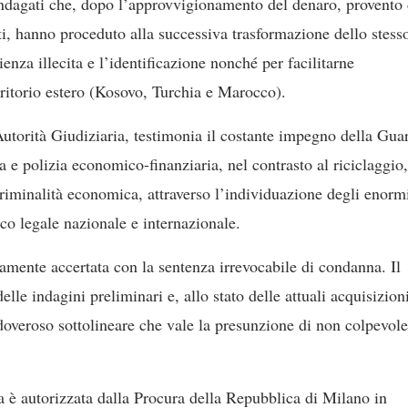
 indagati che, dopo l’approvvigionamento del denaro, provento 
ti, hanno proceduto alla successiva trasformazione dello stess
ienza illecita e l’identificazione nonché per facilitarne
rritorio estero (Kosovo, Turchia e Marocco).
’Autorità Giudiziaria, testimonia il costante impegno della Gua
a e polizia economico-finanziaria, nel contrasto al riciclaggio,
i criminalità economica, attraverso l’individuazione degli enorm
co legale nazionale e internazionale.
vamente accertata con la sentenza irrevocabile di condanna. Il
lle indagini preliminari e, allo stato delle attuali acquisizion
è doveroso sottolineare che vale la presunzione di non colpevol
 è autorizzata dalla Procura della Repubblica di Milano in