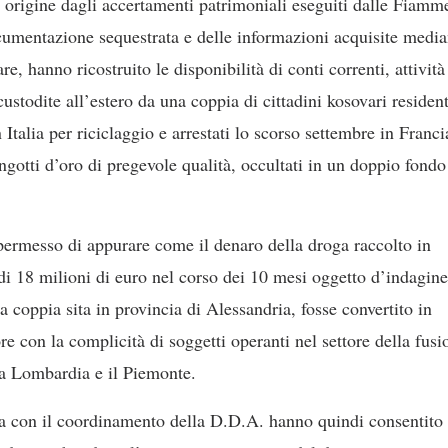
ae origine dagli accertamenti patrimoniali eseguiti dalle Fiamm
ocumentazione sequestrata e delle informazioni acquisite media
e, hanno ricostruito le disponibilità di conti correnti, attività
stodite all’estero da una coppia di cittadini kosovari resident
 Italia per riciclaggio e arrestati lo scorso settembre in Franci
ingotti d’oro di pregevole qualità, occultati in un doppio fondo
o permesso di appurare come il denaro della droga raccolto in
 di 18 milioni di euro nel corso dei 10 mesi oggetto d’indagine
a coppia sita in provincia di Alessandria, fosse convertito in
re con la complicità di soggetti operanti nel settore della fusi
 la Lombardia e il Piemonte.
a con il coordinamento della D.D.A. hanno quindi consentito 