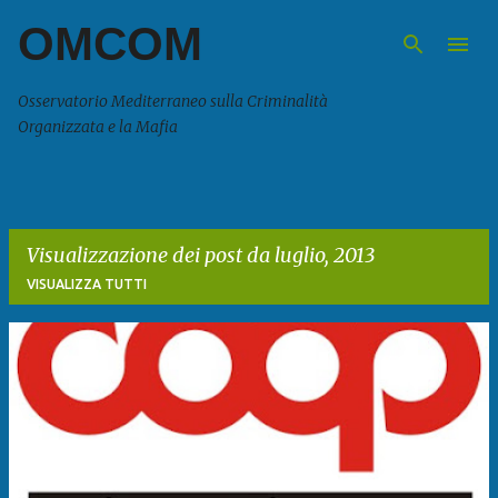
OMCOM
Passa ai contenuti principali
Osservatorio Mediterraneo sulla Criminalità
Organizzata e la Mafia
Visualizzazione dei post da luglio, 2013
VISUALIZZA TUTTI
P
o
s
t