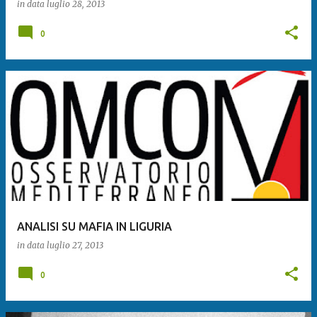
in data
luglio 28, 2013
0
ANALISI SU MAFIA IN LIGURIA
in data
luglio 27, 2013
0