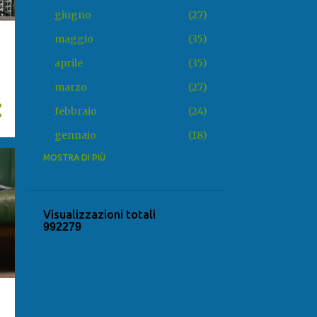
giugno
27
maggio
35
aprile
35
marzo
27
febbraio
24
gennaio
18
2025
MOSTRA DI PIÙ
318
dicembre
20
novembre
31
Visualizzazioni totali
9
9
2
2
7
9
ottobre
22
settembre
25
agosto
22
luglio
34