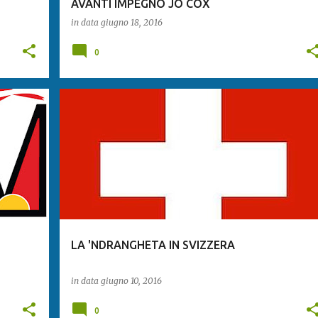
AVANTI IMPEGNO JO COX
in data
giugno 18, 2016
0
LA 'NDRANGHETA IN SVIZZERA
in data
giugno 10, 2016
0