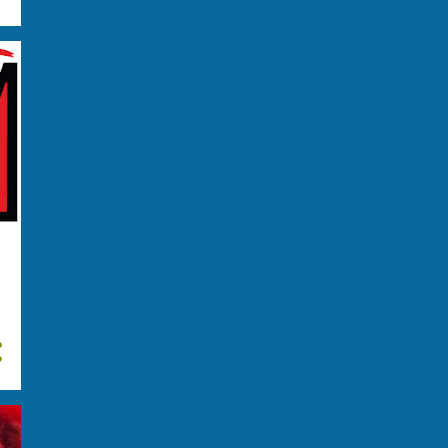
giugno
15
maggio
20
aprile
15
marzo
23
febbraio
29
gennaio
28
2023
276
dicembre
28
novembre
31
ottobre
31
settembre
31
agosto
29
luglio
14