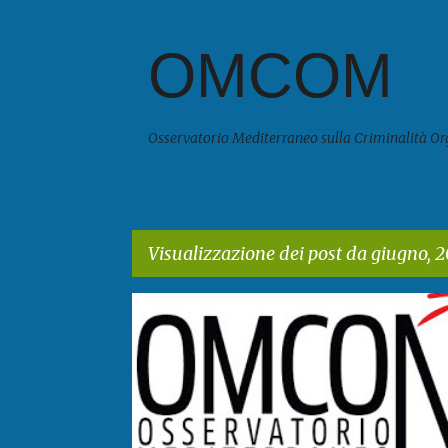
OMCOM
Osservatorio Mediterraneo sulla Criminalità Or
Visualizzazione dei post da giugno, 2
P
o
s
t