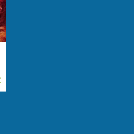
giugno
24
maggio
29
aprile
13
marzo
21
febbraio
11
gennaio
14
2022
114
dicembre
17
novembre
14
ottobre
11
settembre
5
agosto
4
luglio
10
giugno
14