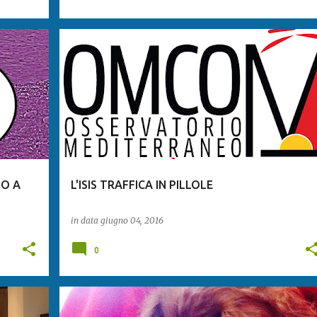
O A
L'ISIS TRAFFICA IN PILLOLE
in data
giugno 04, 2016
0