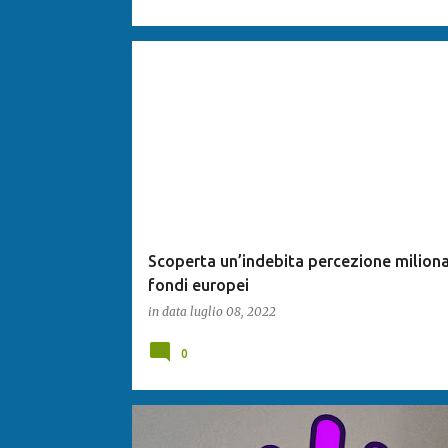
Scoperta un’indebita percezione miliona
fondi europei
in data
luglio 08, 2022
0