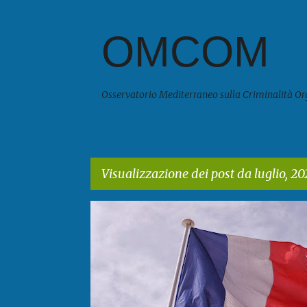
OMCOM
Osservatorio Mediterraneo sulla Criminalità Or
Visualizzazione dei post da luglio, 20
P
o
s
t