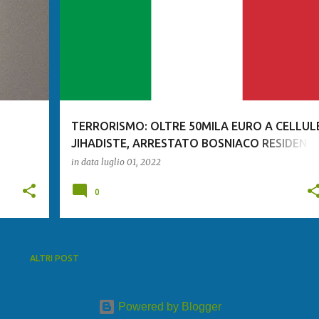
TERRORISMO: OLTRE 50MILA EURO A CELLUL
JIHADISTE, ARRESTATO BOSNIACO RESIDENT
A BOLOGNA
in data
luglio 01, 2022
0
ALTRI POST
Powered by Blogger