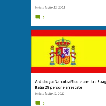
in data
luglio 22, 2022
0
Antidroga: Narcotraffico e armi tra Spa
Italia 28 persone arrestate
in data
luglio 12, 2022
0