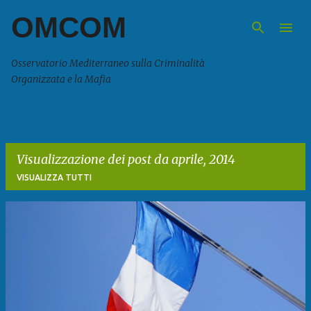
OMCOM
Passa ai contenuti principali
Osservatorio Mediterraneo sulla Criminalità
Organizzata e la Mafia
Visualizzazione dei post da aprile, 2014
VISUALIZZA TUTTI
P
o
s
t