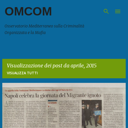
OMCOM
Passa ai contenuti principali
Osservatorio Mediterraneo sulla Criminalità
Organizzata e la Mafia
Visualizzazione dei post da aprile, 2015
VISUALIZZA TUTTI
P
o
s
t