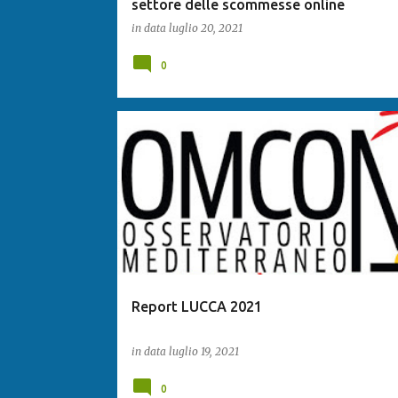
settore delle scommesse online
in data
luglio 20, 2021
0
Report LUCCA 2021
in data
luglio 19, 2021
0