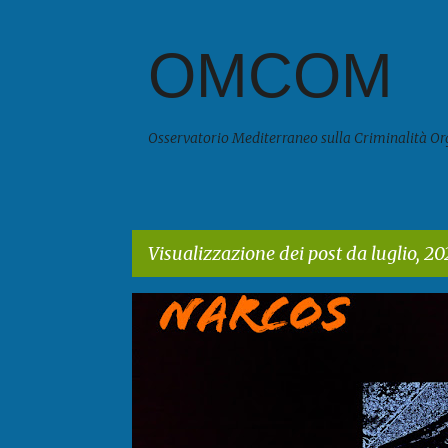
OMCOM
Osservatorio Mediterraneo sulla Criminalità Or
Visualizzazione dei post da luglio, 20
P
o
s
t