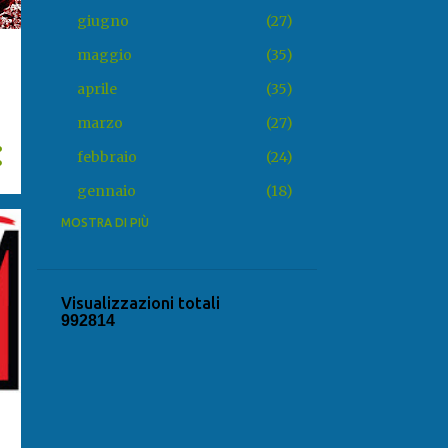
giugno
27
maggio
35
aprile
35
marzo
27
febbraio
24
gennaio
18
2025
MOSTRA DI PIÙ
318
dicembre
20
novembre
31
Visualizzazioni totali
9
9
2
8
1
4
ottobre
22
settembre
25
agosto
22
luglio
34