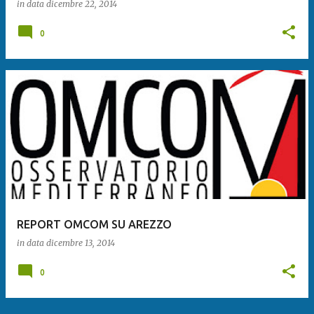
in data
dicembre 22, 2014
0
REPORT OMCOM SU AREZZO
in data
dicembre 13, 2014
0