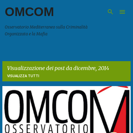
OMCOM
Passa ai contenuti principali
Osservatorio Mediterraneo sulla Criminalità
Organizzata e la Mafia
Visualizzazione dei post da dicembre, 2014
VISUALIZZA TUTTI
P
o
s
t