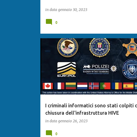
in data
gennaio 30, 2023
0
I criminali informatici sono stati colpiti 
chiusura dell'infrastruttura HIVE
in data
gennaio 26, 2023
0