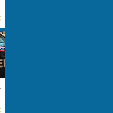
giugno
28
maggio
31
aprile
31
marzo
20
febbraio
23
gennaio
31
2024
292
dicembre
38
novembre
29
ottobre
25
.
settembre
28
agosto
28
luglio
14