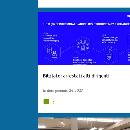
Bitzlato: arrestati alti dirigenti
in data
gennaio 24, 2023
0