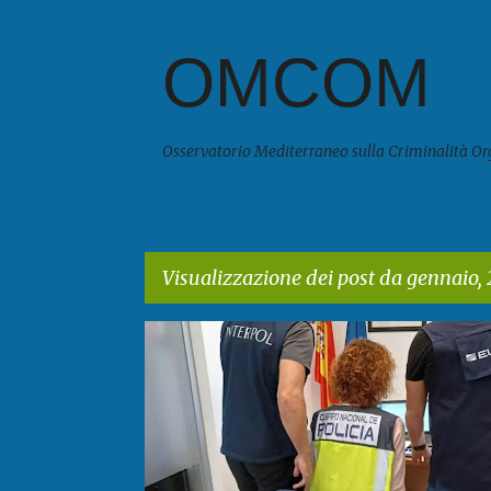
OMCOM
Osservatorio Mediterraneo sulla Criminalità Or
Visualizzazione dei post da gennaio,
P
o
s
t