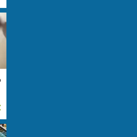
giugno
15
maggio
20
aprile
15
marzo
23
febbraio
29
gennaio
28
2023
276
dicembre
28
a
novembre
31
ottobre
31
settembre
31
agosto
29
luglio
14