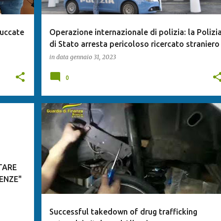
ruccate
Operazione internazionale di polizia: la Polizi
di Stato arresta pericoloso ricercato straniero
in data
gennaio 31, 2023
0
TARE
ENZE"
Successful takedown of drug trafficking