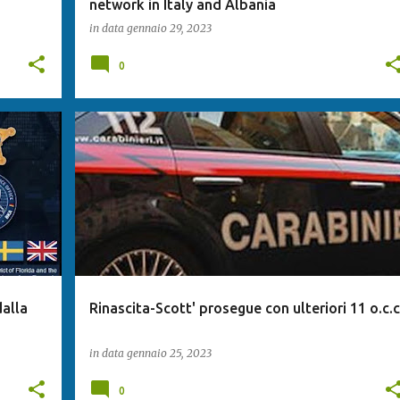
network in Italy and Albania
in data
gennaio 29, 2023
0
dalla
Rinascita-Scott' prosegue con ulteriori 11 o.c.c
in data
gennaio 25, 2023
0