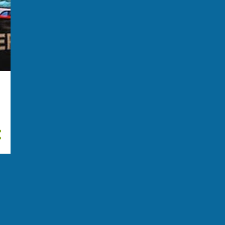
giugno
24
maggio
29
aprile
13
marzo
21
febbraio
11
gennaio
14
23 arrestati nell'indagine
sulle partite truccate ...
Operazione internazionale
di polizia: la Polizia d...
MAFIA, FDI: "COMMISSIONE
PARLAMENTARE
INDAGHERA' S...
Successful takedown of
drug trafficking network
in...