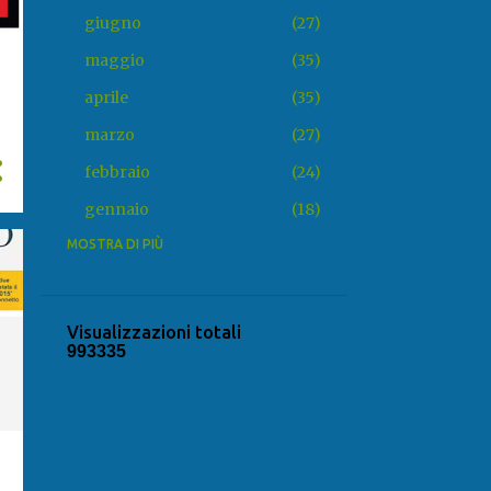
giugno
27
maggio
35
aprile
35
marzo
27
febbraio
24
gennaio
18
2025
MOSTRA DI PIÙ
318
dicembre
20
novembre
31
Visualizzazioni totali
9
9
3
3
3
5
ottobre
22
settembre
25
agosto
22
luglio
34