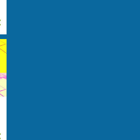
giugno
28
maggio
31
aprile
31
marzo
20
febbraio
23
gennaio
31
2024
292
dicembre
38
novembre
29
ottobre
25
settembre
28
agosto
28
luglio
14