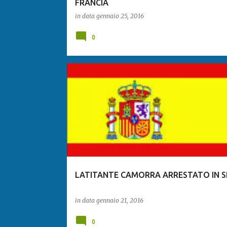
FRANCIA
in data
gennaio 25, 2016
0
LATITANTE CAMORRA ARRESTATO IN 
in data
gennaio 21, 2016
0