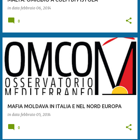
in data
febbraio 06, 2014
0
MAFIA MOLDAVA IN ITALIA E NEL NORD EUROPA
in data
febbraio 05, 2014
0