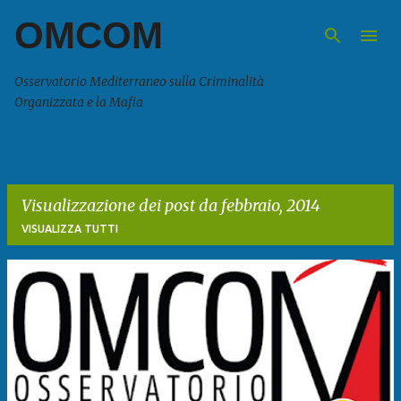
OMCOM
Passa ai contenuti principali
Osservatorio Mediterraneo sulla Criminalità
Organizzata e la Mafia
Visualizzazione dei post da febbraio, 2014
VISUALIZZA TUTTI
P
o
s
t