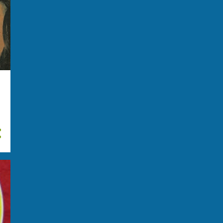
giugno
24
maggio
29
aprile
13
marzo
21
febbraio
11
gennaio
14
2022
114
dicembre
17
novembre
14
ottobre
11
settembre
5
agosto
4
luglio
10
giugno
14