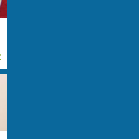
maggio
10
aprile
6
marzo
9
febbraio
6
gennaio
8
2021
153
dicembre
7
novembre
8
ottobre
7
settembre
11
agosto
14
luglio
14
giugno
15