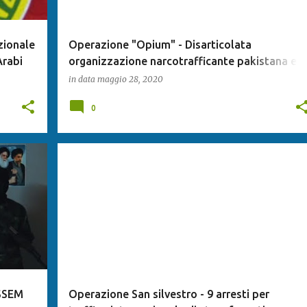
zionale
Operazione "Opium" - Disarticolata
Arabi
organizzazione narcotrafficante pakistana e
afghana
in data
maggio 28, 2020
0
SSEM
Operazione San silvestro - 9 arresti per