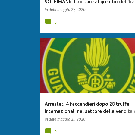
SOLEIMANI: Riportare al grembo dell’Ira
MUQTADA al SADR?
in data
maggio 27, 2020
0
Arrestati 4 faccendieri dopo 28 truffe
internazionali nel settore della vendita 
e alberghi
in data
maggio 21, 2020
0