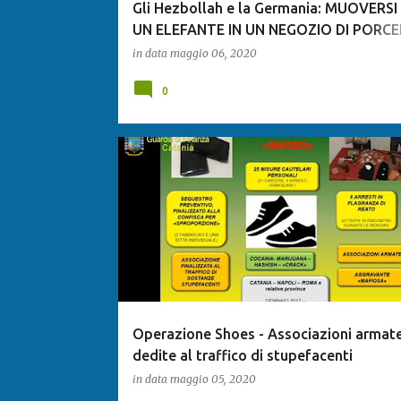
Gli Hezbollah e la Germania: MUOVERS
UN ELEFANTE IN UN NEGOZIO DI PORCE
Di: Pier Paolo Santi
in data
maggio 06, 2020
0
Operazione Shoes - Associazioni armat
dedite al traffico di stupefacenti
in data
maggio 05, 2020