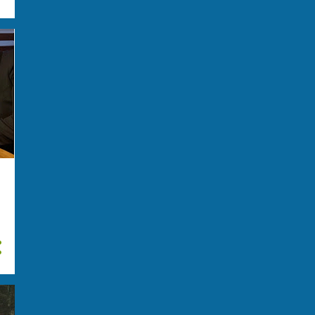
giugno
15
maggio
20
aprile
15
marzo
23
febbraio
29
gennaio
28
2023
276
dicembre
28
novembre
31
ottobre
31
settembre
31
agosto
29
luglio
14