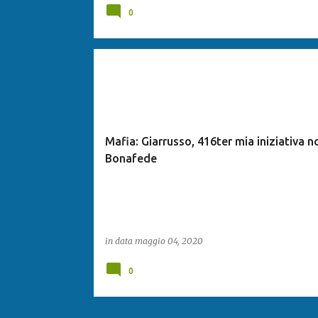
0
Mafia: Giarrusso, 416ter mia iniziativa n
Bonafede
in data
maggio 04, 2020
0