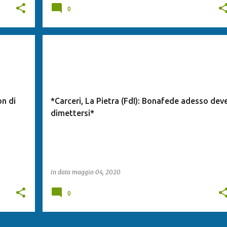
0
on di
*Carceri, La Pietra (FdI): Bonafede adesso dev
dimettersi*
in data
maggio 04, 2020
0