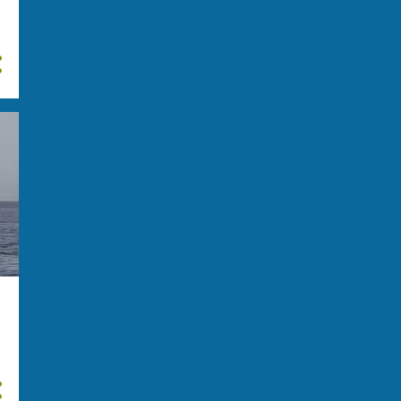
giugno
28
maggio
31
aprile
31
marzo
20
febbraio
23
gennaio
31
2024
292
dicembre
38
novembre
29
ottobre
25
settembre
28
agosto
28
luglio
14