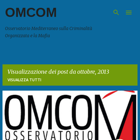
OMCOM
Passa ai contenuti principali
Osservatorio Mediterraneo sulla Criminalità
Organizzata e la Mafia
Visualizzazione dei post da ottobre, 2013
VISUALIZZA TUTTI
P
o
s
t