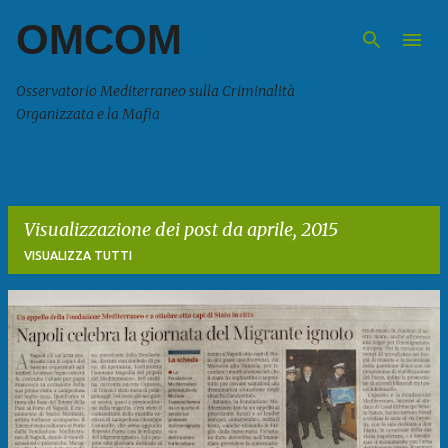
OMCOM
Passa ai contenuti principali
Osservatorio Mediterraneo sulla Criminalità
Organizzata e la Mafia
Visualizzazione dei post da aprile, 2015
VISUALIZZA TUTTI
P
o
s
t