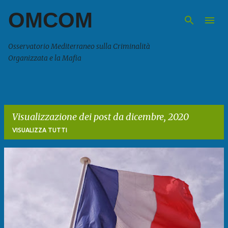
OMCOM
Passa ai contenuti principali
Osservatorio Mediterraneo sulla Criminalità
Organizzata e la Mafia
Visualizzazione dei post da dicembre, 2020
VISUALIZZA TUTTI
P
o
s
t