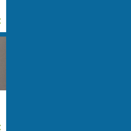
giugno
28
maggio
31
aprile
31
marzo
20
febbraio
23
gennaio
31
2024
292
dicembre
38
novembre
29
ottobre
25
settembre
28
agosto
28
luglio
14