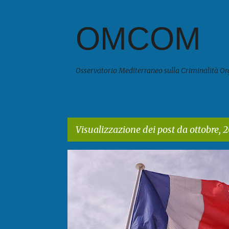
OMCOM
Osservatorio Mediterraneo sulla Criminalità Or
Visualizzazione dei post da ottobre, 
P
o
s
t