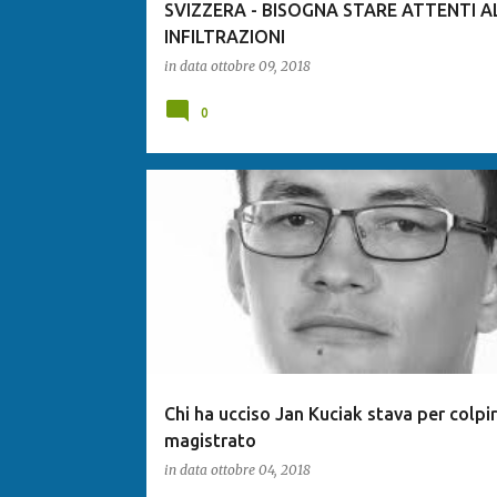
SVIZZERA - BISOGNA STARE ATTENTI A
INFILTRAZIONI
in data
ottobre 09, 2018
0
Chi ha ucciso Jan Kuciak stava per colpi
magistrato
in data
ottobre 04, 2018