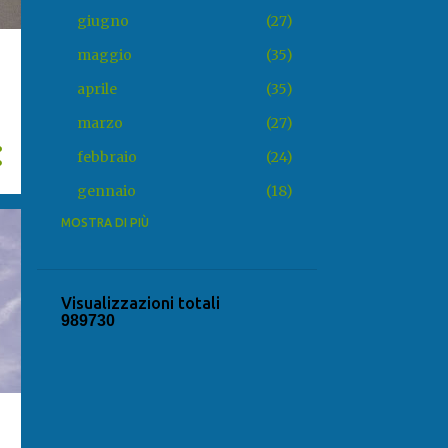
giugno
27
maggio
35
aprile
35
marzo
27
febbraio
24
gennaio
18
2025
MOSTRA DI PIÙ
318
dicembre
20
novembre
31
Visualizzazioni totali
9
8
9
7
3
0
ottobre
22
settembre
25
agosto
22
luglio
34