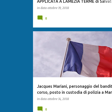
APPLICATA A LAMEZIA TERME di Salvat
Calleri
in data
ottobre 19, 2018
0
Jacques Mariani, personaggio del bandi
corso, posto in custodia di polizia a Mar
in data
ottobre 14, 2018
0