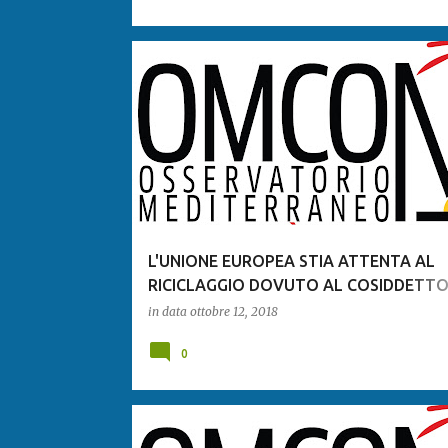
L'UNIONE EUROPEA STIA ATTENTA AL
RICICLAGGIO DOVUTO AL COSIDDETT
GOLDEN VISA
in data
ottobre 12, 2018
0