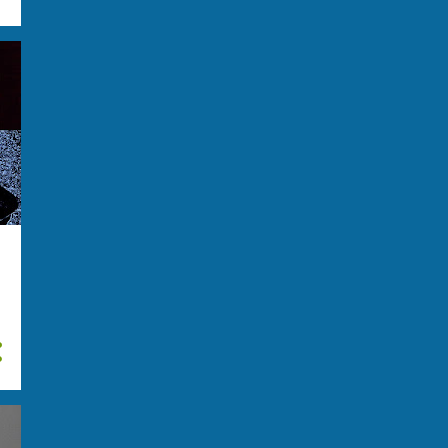
giugno
15
maggio
20
aprile
15
marzo
23
febbraio
29
gennaio
28
2023
276
dicembre
28
novembre
31
ottobre
31
settembre
31
agosto
29
luglio
14