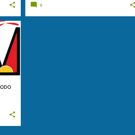
0
SNODO