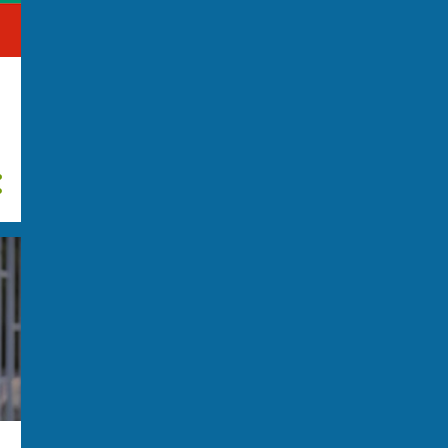
maggio
10
aprile
6
marzo
9
febbraio
6
gennaio
8
2021
153
dicembre
7
novembre
8
ottobre
7
settembre
11
agosto
14
luglio
14
giugno
15